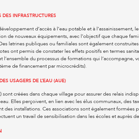
S DES INFRASTRUCTURES
éveloppement d’accès à l’eau potable et à l’assainissement, 
éation de nouveaux équipements, avec l’objectif que chaque famil
Des latrines publiques ou familiales sont également construites
es ont permis de constater les effets positifs en termes sanitai
t l’ensemble du processus de formations qui l’accompagne, von
tème de financement par microcrédits).
ES USAGERS DE L’EAU (AUE)
 sont créées dans chaque village pour assurer des relais indis
au. Elles perçoivent, en lien avec les élus communaux, des taxe
t des installations. Ces associations sont également formées p
ctuent un travail de sensibilisation dans les écoles et auprès d
N